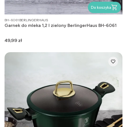
Do koszyka
PRODUCENT
BH-6061
BERLINGERHAUS
Garnek do mleka 1,2 l zielony BerlingerHaus BH-6061
Cena
49,99 zł