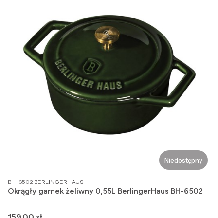
Niedostępny
PRODUCENT
BH-6502
BERLINGERHAUS
Okrągły garnek żeliwny 0,55L BerlingerHaus BH-6502
Cena
159,00 zł