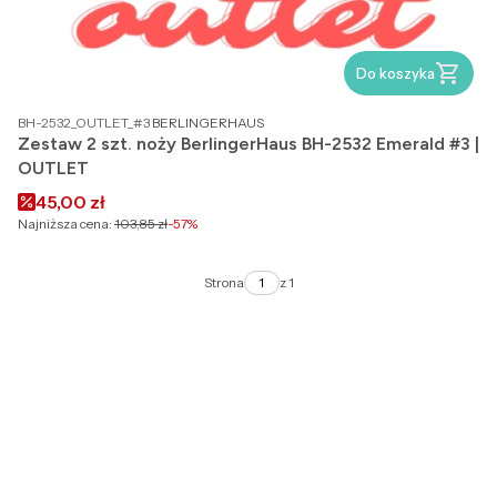
Do koszyka
PRODUCENT
BH-2532_OUTLET_#3
BERLINGERHAUS
Zestaw 2 szt. noży BerlingerHaus BH-2532 Emerald #3 |
OUTLET
Cena promocyjna
45,00 zł
Najniższa cena:
103,85 zł
-57%
Strona
z 1