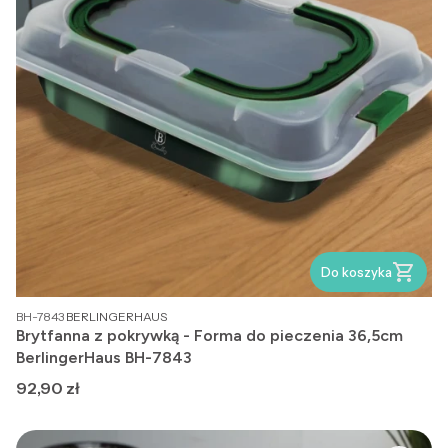
Do koszyka
PRODUCENT
BH-7843
BERLINGERHAUS
Brytfanna z pokrywką - Forma do pieczenia 36,5cm
BerlingerHaus BH-7843
Cena
92,90 zł