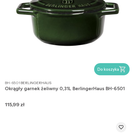
Do koszyka
PRODUCENT
BH-6501
BERLINGERHAUS
Okrągły garnek żeliwny 0,31L BerlingerHaus BH-6501
Cena
115,99 zł