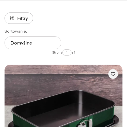
Filtry
Lista produktów
Sortowanie:
Domyślne
Strona
z 1