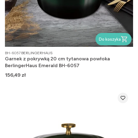
Do koszyka
PRODUCENT
BH-6057
BERLINGERHAUS
Garnek z pokrywką 20 cm tytanowa powłoka
BerlingerHaus Emerald BH-6057
Cena
156,49 zł