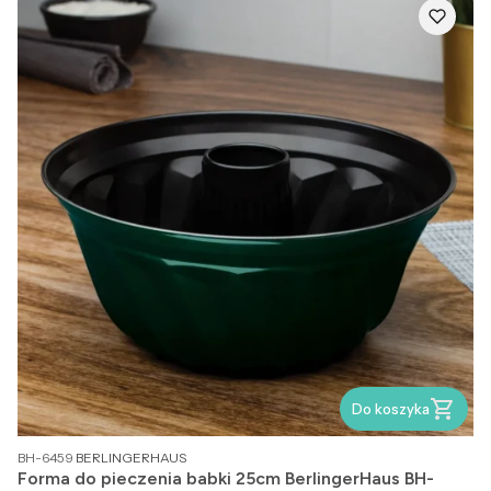
Do koszyka
PRODUCENT
BH-6459
BERLINGERHAUS
Forma do pieczenia babki 25cm BerlingerHaus BH-