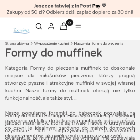
Jeszcze łatwiej z InPost
Pay
💛
Zakupy od 50 zł? Odbierz dziś, zapłać dopiero za 30 dni!
Produkty w koszyku: 0. Zobacz szc
Otwórz wyszukiwarkę
Szukaj
Zaloguj się
Koszyk
Menu
Strona główna
Wyposażenie kuchni
Naczynia i formy do pieczenia
Formy do muffinek
Kategoria Formy do pieczenia muffinek to doskonałe
miejsce dla miłośników pieczenia, którzy pragną
stworzyć pyszne i atrakcyjne muffinki w swojej własnej
kuchni. Nasze formy do muffinek oferują nie tylko
funkcjonalność, ale także styl.
Nasze popularne foremki do babeczek pozwalają na
Formy do muffin Berlinger Haus wykonane są z wysokiej
pieczenie od kilku do kilkunastu muffinek jednocześnie,
jakości materiałów, które są trwałe i łatwe w utrzymaniu
co czyni je idealnymi zarówno do małych domowych
czystości. Ich nieprzywierająca powierzchnia
eksperymentów, jak i większych imprez czy przyjęć.
gwarantuje, że muffinki łatwo się wyjmują i nie zostawiają