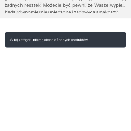
żadnych resztek. Możecie być pewni, że Wasze wypieki
będą równomiernie upieczone i zachwycą smakoszy.
Wybierz formy do muffinek Berlinger Haus i rozpocznij
swoją kulinarną podróż już dziś!
Lista produktów
W tej kategorii nie ma obecnie żadnych produktów