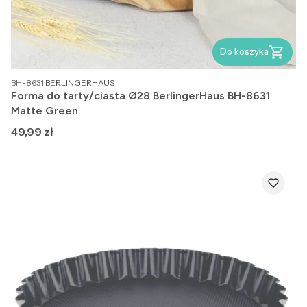
Do koszyka
PRODUCENT
BH-8631
BERLINGERHAUS
Forma do tarty/ciasta Ø28 BerlingerHaus BH-8631
Matte Green
Cena
49,99 zł