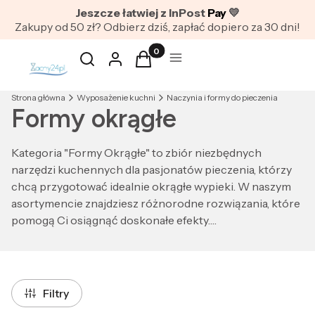
Jeszcze łatwiej z InPost
Pay
💛
Zakupy od 50 zł? Odbierz dziś, zapłać dopiero za 30 dni!
Produkty w koszyku: 0. Zobacz szc
Otwórz wyszukiwarkę
Szukaj
Zaloguj się
Koszyk
Menu
Strona główna
Wyposażenie kuchni
Naczynia i formy do pieczenia
Formy okrągłe
Kategoria "Formy Okrągłe" to zbiór niezbędnych
narzędzi kuchennych dla pasjonatów pieczenia, którzy
chcą przygotować idealnie okrągłe wypieki. W naszym
asortymencie znajdziesz różnorodne rozwiązania, które
pomogą Ci osiągnąć doskonałe efekty.
Nasze tortownice cenionej firmy Berlinger Haus to
absolutna podstawa w każdej kuchni. Dostępne są w
różnych rozmiarach i kolorach, dzięki czemu z łatwością
Filtry
dopasujesz je do swoich potrzeb. Tortownice z