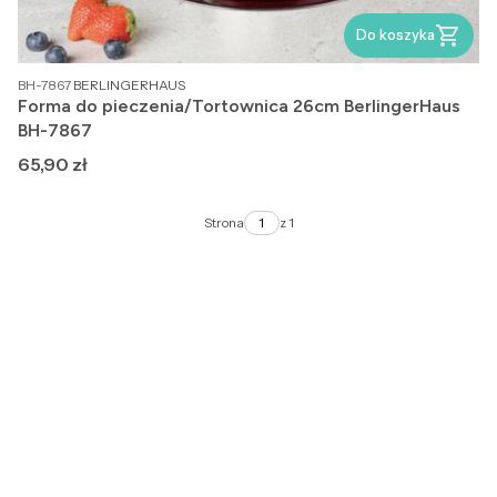
Do koszyka
PRODUCENT
BH-7867
BERLINGERHAUS
Forma do pieczenia/Tortownica 26cm BerlingerHaus
BH-7867
Cena
65,90 zł
Strona
z 1