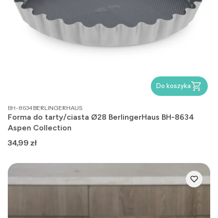
Do koszyka
PRODUCENT
BH-8634
BERLINGERHAUS
Forma do tarty/ciasta Ø28 BerlingerHaus BH-8634
Aspen Collection
Cena
34,99 zł