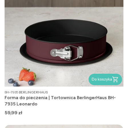
Do koszyka
PRODUCENT
BH-7935
BERLINGERHAUS
Forma do pieczenia | Tortownica BerlingerHaus BH-
7935 Leonardo
Cena
59,99 zł