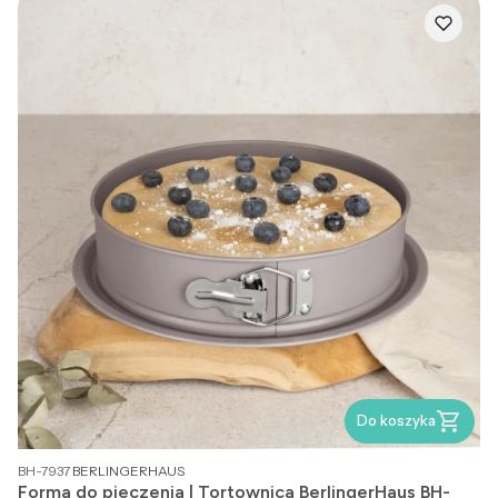
Do koszyka
PRODUCENT
BH-7937
BERLINGERHAUS
Forma do pieczenia | Tortownica BerlingerHaus BH-