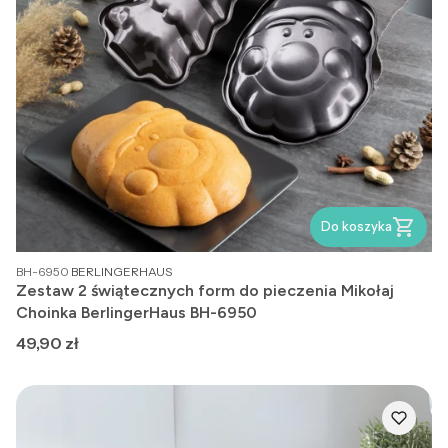
Do koszyka
PRODUCENT
BH-6950
BERLINGERHAUS
Zestaw 2 świątecznych form do pieczenia Mikołaj
Choinka BerlingerHaus BH-6950
Cena
49,90 zł