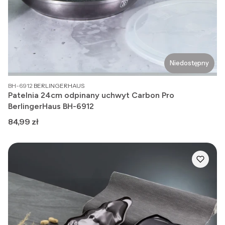
Niedostępny
PRODUCENT
BH-6912
BERLINGERHAUS
Patelnia 24cm odpinany uchwyt Carbon Pro
BerlingerHaus BH-6912
Cena
84,99 zł