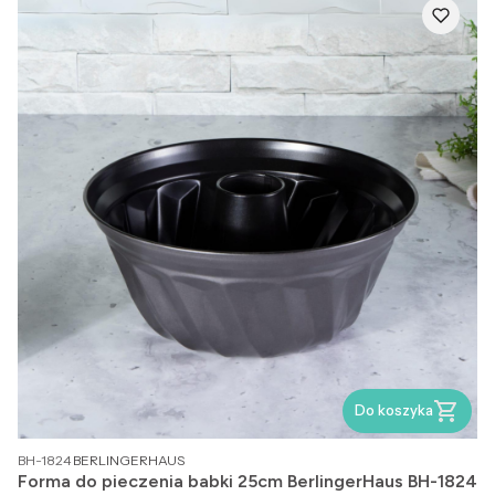
Do koszyka
PRODUCENT
BH-1824
BERLINGERHAUS
Forma do pieczenia babki 25cm BerlingerHaus BH-1824