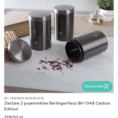
Do koszyka
PRODUCENT
BH-1348
BERLINGERHAUS
Zestaw 3 pojemników BerlingerHaus BH-1348 Carbon
Edition
Cena
129,00 zł