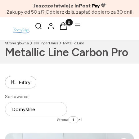
Jeszcze łatwiej z InPost
Pay
💛
Zakupy od 50 zł? Odbierz dziś, zapłać dopiero za 30 dni!
Produkty w koszyku: 0. Zobacz szc
Otwórz wyszukiwarkę
Szukaj
Zaloguj się
Koszyk
Menu
Strona główna
BerlingerHaus
Metallic Line
Metallic Line Carbon Pro
Filtry
Lista produktów
Sortowanie:
Domyślne
Strona
z 1