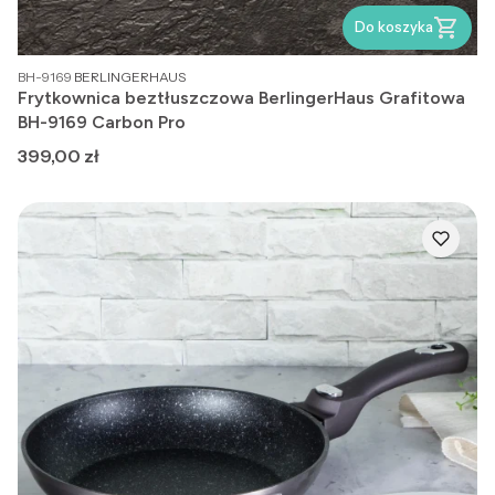
Do koszyka
PRODUCENT
BH-9169
BERLINGERHAUS
Frytkownica beztłuszczowa BerlingerHaus Grafitowa
BH-9169 Carbon Pro
Cena
399,00 zł