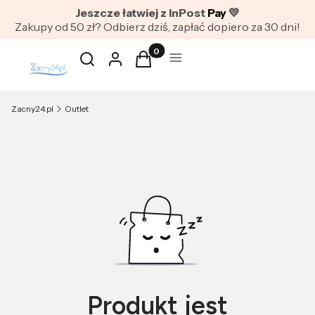
Jeszcze łatwiej z InPost
Pay
💛
Zakupy od 50 zł? Odbierz dziś, zapłać dopiero za 30 dni!
Produkty w koszyku: 0. Zobacz szc
Otwórz wyszukiwarkę
Szukaj
Zaloguj się
Koszyk
Menu
Zacny24.pl
Outlet
Produkt jest