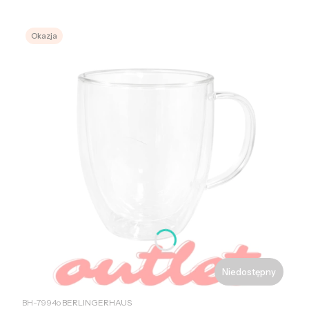
Okazja
Niedostępny
PRODUCENT
BH-7994o
BERLINGERHAUS