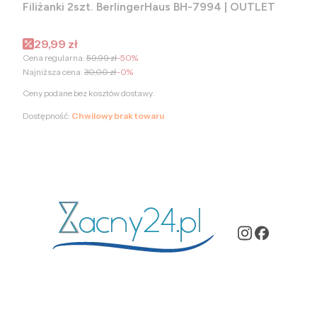
Filiżanki 2szt. BerlingerHaus BH-7994 | OUTLET
Cena promocyjna
29,99 zł
Cena regularna:
59,99 zł
-50%
Najniższa cena:
30,00 zł
-0%
Ceny podane bez kosztów dostawy.
Dostępność:
Chwilowy brak towaru