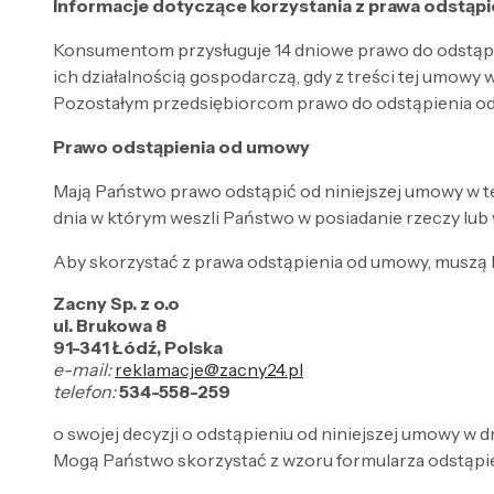
Informacje dotyczące korzystania z prawa odstąp
Konsumentom przysługuje 14 dniowe prawo do odstąp
ich działalnością gospodarczą, gdy z treści tej umowy
Pozostałym przedsiębiorcom prawo do odstąpienia od
Prawo odstąpienia od umowy
Mają Państwo prawo odstąpić od niniejszej umowy w te
dnia w którym weszli Państwo w posiadanie rzeczy lub 
Aby skorzystać z prawa odstąpienia od umowy, muszą
Zacny Sp. z o.o
ul. Brukowa 8
91-341 Łódź, Polska
e-mail:
reklamacje@zacny24.pl
telefon:
534-558-259
o swojej decyzji o odstąpieniu od niniejszej umowy w
Mogą Państwo skorzystać z wzoru formularza odstąpie