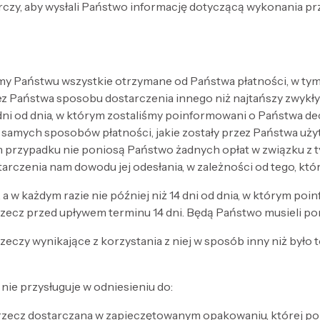
rczy, aby wysłali Państwo informację dotyczącą wykonania p
y Państwu wszystkie otrzymane od Państwa płatności, w tym 
Państwa sposobu dostarczenia innego niż najtańszy zwykły 
 dni od dnia, w którym zostaliśmy poinformowani o Państwa de
samych sposobów płatności, jakie zostały przez Państwa użyt
dym przypadku nie poniosą Państwo żadnych opłat w związku 
arczenia nam dowodu jej odesłania, w zależności od tego, któ
a w każdym razie nie później niż 14 dni od dnia, w którym poi
rzecz przed upływem terminu 14 dni. Będą Państwo musieli po
eczy wynikające z korzystania z niej w sposób inny niż było t
nie przysługuje w odniesieniu do:
rzecz dostarczana w zapieczętowanym opakowaniu, której po