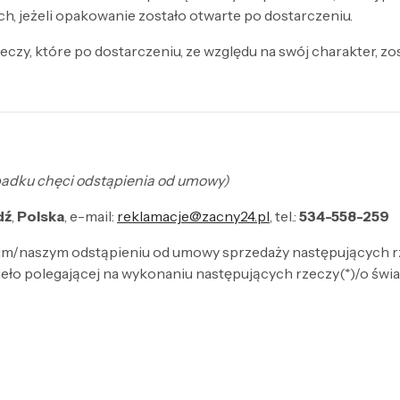
h, jeżeli opakowanie zostało otwarte po dostarczeniu.
zy, które po dostarczeniu, ze względu na swój charakter, zos
zypadku chęci odstąpienia od umowy)
dź
,
Polska
, e-mail:
reklamacje@zacny24.pl
, tel.:
534-558-259
oim/naszym odstąpieniu od umowy sprzedaży następujących r
ło polegającej na wykonaniu następujących rzeczy(*)/o świad