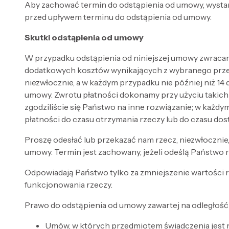
Aby zachować termin do odstąpienia od umowy, wysta
przed upływem terminu do odstąpienia od umowy.
Skutki odstąpienia od umowy
W przypadku odstąpienia od niniejszej umowy zwracam
dodatkowych kosztów wynikających z wybranego przez 
niezwłocznie, a w każdym przypadku nie później niż 14
umowy. Zwrotu płatności dokonamy przy użyciu takich 
zgodziliście się Państwo na inne rozwiązanie; w każ
płatności do czasu otrzymania rzeczy lub do czasu dost
Proszę odesłać lub przekazać nam rzecz, niezwłocznie, 
umowy. Termin jest zachowany, jeżeli odeślą Państwo 
Odpowiadają Państwo tylko za zmniejszenie wartości rz
funkcjonowania rzeczy.
Prawo do odstąpienia od umowy zawartej na odległość 
Umów, w których przedmiotem świadczenia jest 