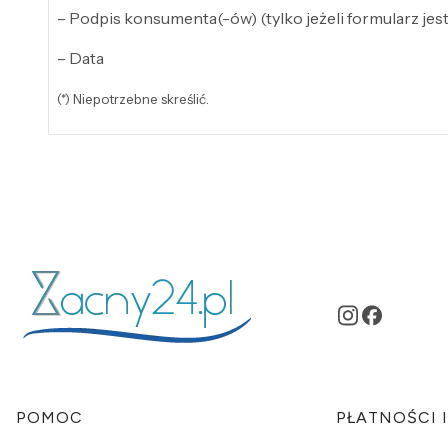
– Podpis konsumenta(-ów) (tylko jeżeli formularz jes
– Data
(*) Niepotrzebne skreślić.
Linki w stopce
POMOC
PŁATNOŚCI 