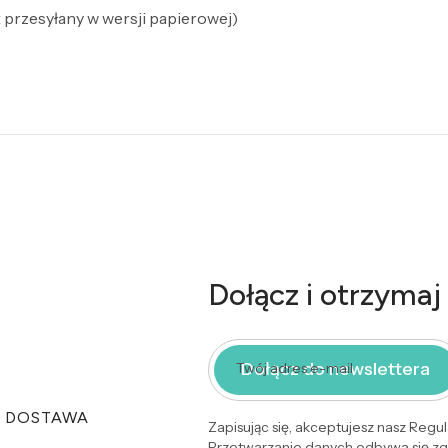
t przesyłany w wersji papierowej)
Dołącz i otrzymaj
Dołącz do newslettera
Twój adres e-mail
I DOSTAWA
Zapisując się, akceptujesz nasz Regu
Przetwarzanie danych odbywa się zgo