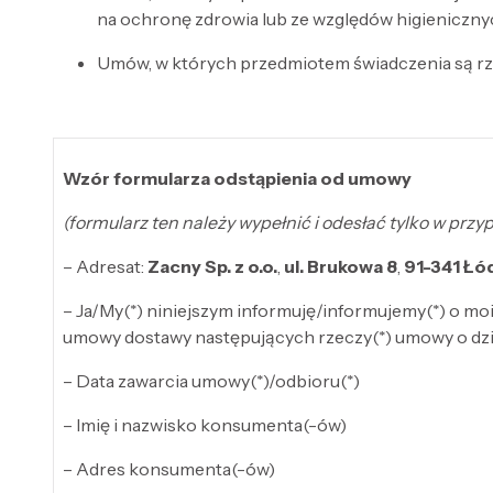
na ochronę zdrowia lub ze względów higienicznyc
Umów, w których przedmiotem świadczenia są rzec
Wzór formularza odstąpienia od umowy
(formularz ten należy wypełnić i odesłać tylko w pr
– Adresat:
Zacny Sp. z o.o.
,
ul. Brukowa 8
,
91-341
Łó
– Ja/My(*) niniejszym informuję/informujemy(*) o m
umowy dostawy następujących rzeczy(*) umowy o dzie
– Data zawarcia umowy(*)/odbioru(*)
– Imię i nazwisko konsumenta(-ów)
– Adres konsumenta(-ów)