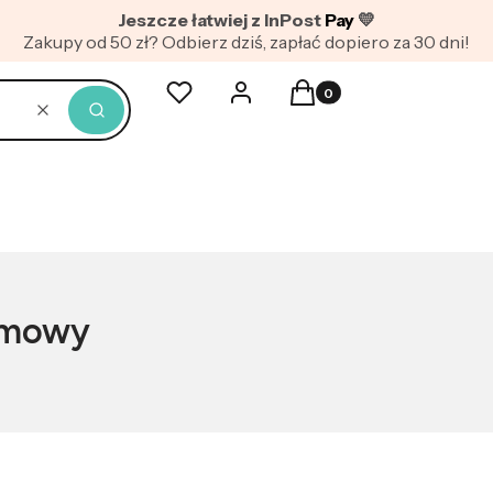
Jeszcze łatwiej z InPost
Pay
💛
Zakupy od 50 zł? Odbierz dziś, zapłać dopiero za 30 dni!
Produkty w koszyku: 0. Z
Ulubione
Zaloguj się
Koszyk
Wyczyść
Szukaj
umowy