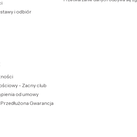
i
stawy i odbiór
E
tności
ościowy - Zacny club
ąpienia od umowy
Przedłużona Gwarancja