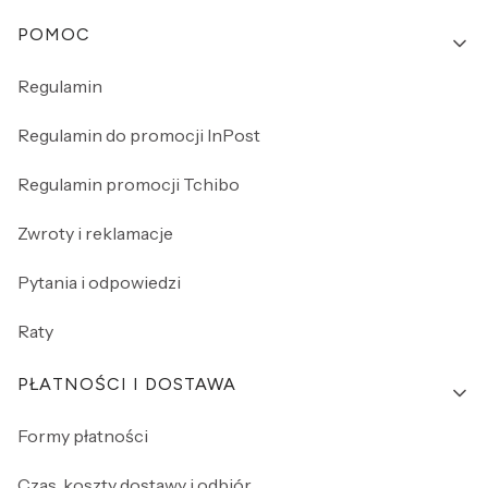
Linki w stopce
POMOC
Regulamin
Regulamin do promocji InPost
Regulamin promocji Tchibo
Zwroty i reklamacje
Pytania i odpowiedzi
Raty
PŁATNOŚCI I DOSTAWA
Formy płatności
Czas, koszty dostawy i odbiór