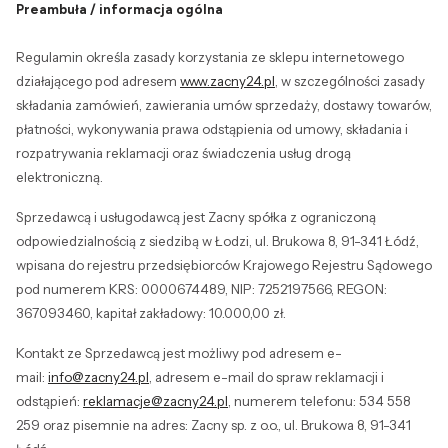
Preambuła / informacja ogólna
Regulamin określa zasady korzystania ze sklepu internetowego
działającego pod adresem
www.zacny24.pl
, w szczególności zasady
składania zamówień, zawierania umów sprzedaży, dostawy towarów,
płatności, wykonywania prawa odstąpienia od umowy, składania i
rozpatrywania reklamacji oraz świadczenia usług drogą
elektroniczną.
Sprzedawcą i usługodawcą jest Zacny spółka z ograniczoną
odpowiedzialnością z siedzibą w Łodzi, ul. Brukowa 8, 91-341 Łódź,
wpisana do rejestru przedsiębiorców Krajowego Rejestru Sądowego
pod numerem KRS: 0000674489, NIP: 7252197566, REGON:
367093460, kapitał zakładowy: 10.000,00 zł.
Kontakt ze Sprzedawcą jest możliwy pod adresem e-
mail:
info@zacny24.pl
, adresem e-mail do spraw reklamacji i
odstąpień:
reklamacje@zacny24.pl
, numerem telefonu: 534 558
259 oraz pisemnie na adres: Zacny sp. z o.o., ul. Brukowa 8, 91-341