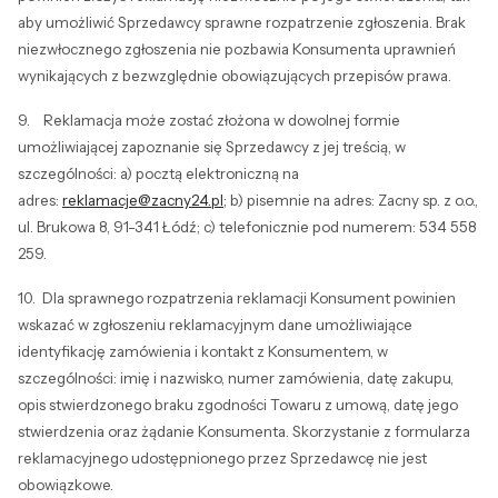
aby umożliwić Sprzedawcy sprawne rozpatrzenie zgłoszenia. Brak
niezwłocznego zgłoszenia nie pozbawia Konsumenta uprawnień
wynikających z bezwzględnie obowiązujących przepisów prawa.
9. Reklamacja może zostać złożona w dowolnej formie
umożliwiającej zapoznanie się Sprzedawcy z jej treścią, w
szczególności: a) pocztą elektroniczną na
adres:
reklamacje@zacny24.pl
; b) pisemnie na adres: Zacny sp. z o.o.,
ul. Brukowa 8, 91-341 Łódź; c) telefonicznie pod numerem: 534 558
259.
10. Dla sprawnego rozpatrzenia reklamacji Konsument powinien
wskazać w zgłoszeniu reklamacyjnym dane umożliwiające
identyfikację zamówienia i kontakt z Konsumentem, w
szczególności: imię i nazwisko, numer zamówienia, datę zakupu,
opis stwierdzonego braku zgodności Towaru z umową, datę jego
stwierdzenia oraz żądanie Konsumenta. Skorzystanie z formularza
reklamacyjnego udostępnionego przez Sprzedawcę nie jest
obowiązkowe.