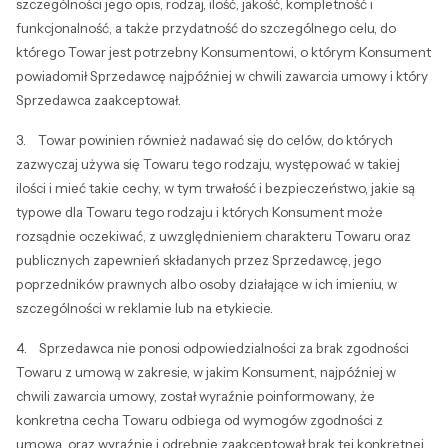
szczególności jego opis, rodzaj, ilość, jakość, kompletność i
funkcjonalność, a także przydatność do szczególnego celu, do
którego Towar jest potrzebny Konsumentowi, o którym Konsument
powiadomił Sprzedawcę najpóźniej w chwili zawarcia umowy i który
Sprzedawca zaakceptował.
3. Towar powinien również nadawać się do celów, do których
zazwyczaj używa się Towaru tego rodzaju, występować w takiej
ilości i mieć takie cechy, w tym trwałość i bezpieczeństwo, jakie są
typowe dla Towaru tego rodzaju i których Konsument może
rozsądnie oczekiwać, z uwzględnieniem charakteru Towaru oraz
publicznych zapewnień składanych przez Sprzedawcę, jego
poprzedników prawnych albo osoby działające w ich imieniu, w
szczególności w reklamie lub na etykiecie.
4. Sprzedawca nie ponosi odpowiedzialności za brak zgodności
Towaru z umową w zakresie, w jakim Konsument, najpóźniej w
chwili zawarcia umowy, został wyraźnie poinformowany, że
konkretna cecha Towaru odbiega od wymogów zgodności z
umową, oraz wyraźnie i odrębnie zaakceptował brak tej konkretnej