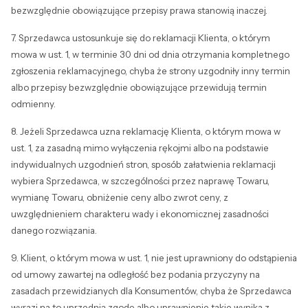
bezwzględnie obowiązujące przepisy prawa stanowią inaczej.
7. Sprzedawca ustosunkuje się do reklamacji Klienta, o którym
mowa w ust. 1, w terminie 30 dni od dnia otrzymania kompletnego
zgłoszenia reklamacyjnego, chyba że strony uzgodniły inny termin
albo przepisy bezwzględnie obowiązujące przewidują termin
odmienny.
8. Jeżeli Sprzedawca uzna reklamację Klienta, o którym mowa w
ust. 1, za zasadną mimo wyłączenia rękojmi albo na podstawie
indywidualnych uzgodnień stron, sposób załatwienia reklamacji
wybiera Sprzedawca, w szczególności przez naprawę Towaru,
wymianę Towaru, obniżenie ceny albo zwrot ceny, z
uwzględnieniem charakteru wady i ekonomicznej zasadności
danego rozwiązania.
9. Klient, o którym mowa w ust. 1, nie jest uprawniony do odstąpienia
od umowy zawartej na odległość bez podania przyczyny na
zasadach przewidzianych dla Konsumentów, chyba że Sprzedawca
wyrazi na to uprzednią zgodę albo uprawnienie takie wynika z