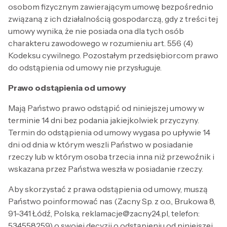
osobom fizycznym zawierającym umowę bezpośrednio
związaną z ich działalnością gospodarczą, gdy z treści tej
umowy wynika, że nie posiada ona dla tych osób
charakteru zawodowego w rozumieniu art. 556 (4)
Kodeksu cywilnego. Pozostałym przedsiębiorcom prawo
do odstąpienia od umowy nie przysługuje.
Prawo odstąpienia od umowy
Mają Państwo prawo odstąpić od niniejszej umowy w
terminie 14 dni bez podania jakiejkolwiek przyczyny.
Termin do odstąpienia od umowy wygasa po upływie 14
dni od dnia w którym weszli Państwo w posiadanie
rzeczy lub w którym osoba trzecia inna niż przewoźnik i
wskazana przez Państwa weszła w posiadanie rzeczy.
Aby skorzystać z prawa odstąpienia od umowy, muszą
Państwo poinformować nas (Zacny Sp. z o.o., Brukowa 8,
91-341 Łódź, Polska, reklamacje@zacny24.pl, telefon:
534558259) o swojej decyzji o odstąpieniu od niniejszej