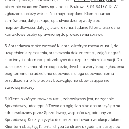
pisemnie na adres: Zacny sp. z o.o., ul. Brukowa 8, 91-341 Łódź. W
zgłoszeniu należy wskazać co najmniej: dane Klienta, numer
zamówienia, datę zakupu, opis stwierdzonej wady albo
nieprawidłowości, datę jej stwierdzenia, żądanie Klienta oraz dane
kontaktowe osoby uprawnionej do prowadzenia sprawy.
5. Sprzedawca może wezwać Klienta, o którym mowa w ust. 1, do
uzupełnienia zgłoszenia, przekazania dokumentacji, zdjęć, nagrań
albo innych informacji potrzebnych do rozpatrzenia reklamacji. Do
czasu przekazania informacji niezbędnych do weryfikacji zgłoszenia
bieg terminu na udzielenie odpowiedzi ulega odpowiedniemu
przedłużeniu, o ile przepisy bezwzględnie obowiązujące nie
stanowią inaczej.
6. Klient, o którym mowa w ust. 1, zobowiązany jest, na żądanie
Sprzedawcy, udostępnić Towar do oględzin albo dostarczyć go na
adres wskazany przez Sprzedawcę, w sposób uzgodniony ze
Sprzedawcą. Koszty i ryzyko dostarczenia Towaru w relacji z takim
Klientem obciążają Klienta, chyba że strony uzgodnią inaczej albo