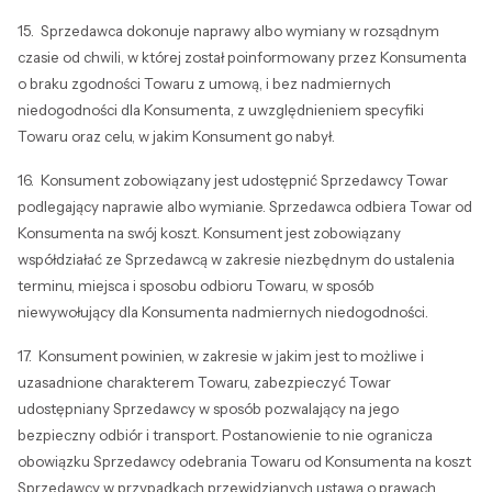
15. Sprzedawca dokonuje naprawy albo wymiany w rozsądnym
czasie od chwili, w której został poinformowany przez Konsumenta
o braku zgodności Towaru z umową, i bez nadmiernych
niedogodności dla Konsumenta, z uwzględnieniem specyfiki
Towaru oraz celu, w jakim Konsument go nabył.
16. Konsument zobowiązany jest udostępnić Sprzedawcy Towar
podlegający naprawie albo wymianie. Sprzedawca odbiera Towar od
Konsumenta na swój koszt. Konsument jest zobowiązany
współdziałać ze Sprzedawcą w zakresie niezbędnym do ustalenia
terminu, miejsca i sposobu odbioru Towaru, w sposób
niewywołujący dla Konsumenta nadmiernych niedogodności.
17. Konsument powinien, w zakresie w jakim jest to możliwe i
uzasadnione charakterem Towaru, zabezpieczyć Towar
udostępniany Sprzedawcy w sposób pozwalający na jego
bezpieczny odbiór i transport. Postanowienie to nie ogranicza
obowiązku Sprzedawcy odebrania Towaru od Konsumenta na koszt
Sprzedawcy w przypadkach przewidzianych ustawą o prawach