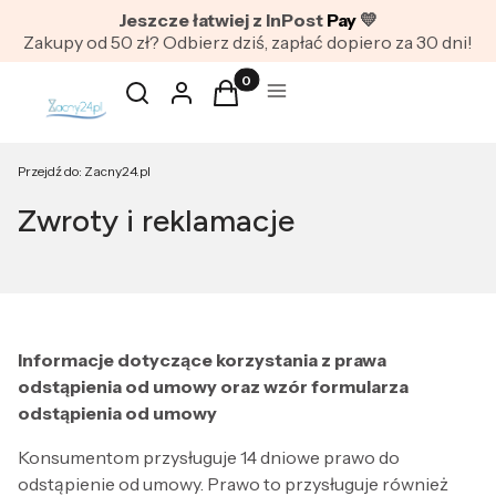
Jeszcze łatwiej z InPost
Pay
💛
Zakupy od 50 zł? Odbierz dziś, zapłać dopiero za 30 dni!
Produkty w koszyku: 0. Zobacz szc
Otwórz wyszukiwarkę
Szukaj
Zaloguj się
Koszyk
Menu
Przejdź do:
Zacny24.pl
Zwroty i reklamacje
Informacje dotyczące korzystania z prawa
odstąpienia od umowy oraz wzór formularza
odstąpienia od umowy
Konsumentom przysługuje 14 dniowe prawo do
odstąpienie od umowy. Prawo to przysługuje również