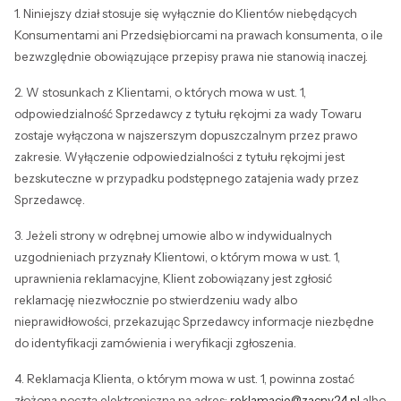
1. Niniejszy dział stosuje się wyłącznie do Klientów niebędących
Konsumentami ani Przedsiębiorcami na prawach konsumenta, o ile
bezwzględnie obowiązujące przepisy prawa nie stanowią inaczej.
2. W stosunkach z Klientami, o których mowa w ust. 1,
odpowiedzialność Sprzedawcy z tytułu rękojmi za wady Towaru
zostaje wyłączona w najszerszym dopuszczalnym przez prawo
zakresie. Wyłączenie odpowiedzialności z tytułu rękojmi jest
bezskuteczne w przypadku podstępnego zatajenia wady przez
Sprzedawcę.
3. Jeżeli strony w odrębnej umowie albo w indywidualnych
uzgodnieniach przyznały Klientowi, o którym mowa w ust. 1,
uprawnienia reklamacyjne, Klient zobowiązany jest zgłosić
reklamację niezwłocznie po stwierdzeniu wady albo
nieprawidłowości, przekazując Sprzedawcy informacje niezbędne
do identyfikacji zamówienia i weryfikacji zgłoszenia.
4. Reklamacja Klienta, o którym mowa w ust. 1, powinna zostać
złożona pocztą elektroniczną na adres:
reklamacje@zacny24.pl
albo