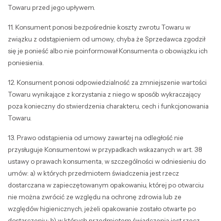
Towaru przed jego upływem.
11. Konsument ponosi bezpośrednie koszty zwrotu Towaru w
związku z odstąpieniem od umowy, chyba że Sprzedawca zgodził
się je ponieść albo nie poinformował Konsumenta o obowiązku ich
poniesienia.
12. Konsument ponosi odpowiedzialność za zmniejszenie wartości
Towaru wynikające z korzystania z niego w sposób wykraczający
poza konieczny do stwierdzenia charakteru, cech i funkcjonowania
Towaru.
13. Prawo odstąpienia od umowy zawartej na odległość nie
przysługuje Konsumentowi w przypadkach wskazanych w art. 38
ustawy o prawach konsumenta, w szczególności w odniesieniu do
umów: a) w których przedmiotem świadczenia jest rzecz
dostarczana w zapieczętowanym opakowaniu, której po otwarciu
nie można zwrócić ze względu na ochronę zdrowia lub ze
względów higienicznych, jeżeli opakowanie zostało otwarte po
dostarczeniu; b) w których przedmiotem świadczenia jest rzecz,