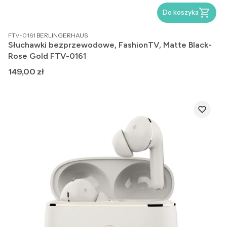
Do koszyka
PRODUCENT
FTV-0161
BERLINGERHAUS
Słuchawki bezprzewodowe, FashionTV, Matte Black-
Rose Gold FTV-0161
Cena
149,00 zł