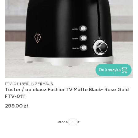
Do koszyka
PRODUCENT
FTV-0111
BERLINGERHAUS
Toster / opiekacz FashionTV Matte Black- Rose Gold
FTV-0111
Cena
299,00 zł
Strona
z 1