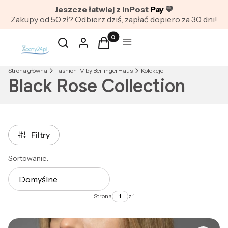
Jeszcze łatwiej z InPost
Pay
💛
Zakupy od 50 zł? Odbierz dziś, zapłać dopiero za 30 dni!
Produkty w koszyku: 0. Zobacz szc
Otwórz wyszukiwarkę
Szukaj
Zaloguj się
Koszyk
Menu
Strona główna
FashionTV by BerlingerHaus
Kolekcje
Black Rose Collection
Filtry
Lista produktów
Sortowanie:
Domyślne
Strona
z 1