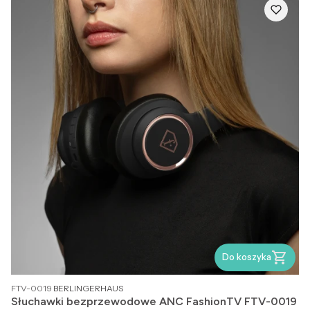
Do koszyka
PRODUCENT
FTV-0019
BERLINGERHAUS
Słuchawki bezprzewodowe ANC FashionTV FTV-0019