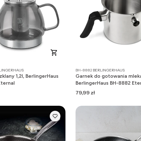
DUCENT
PRODUCENT
LINGERHAUS
BH-8882
BERLINGERHAUS
klany 1,2l, BerlingerHaus
Garnek do gotowania mleka
ternal
BerlingerHaus BH-8882 Ete
Collection
Cena
79,99 zł