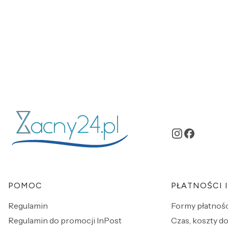
Linki w stopce
POMOC
PŁATNOŚCI 
Regulamin
Formy płatnośc
Regulamin do promocji InPost
Czas, koszty do