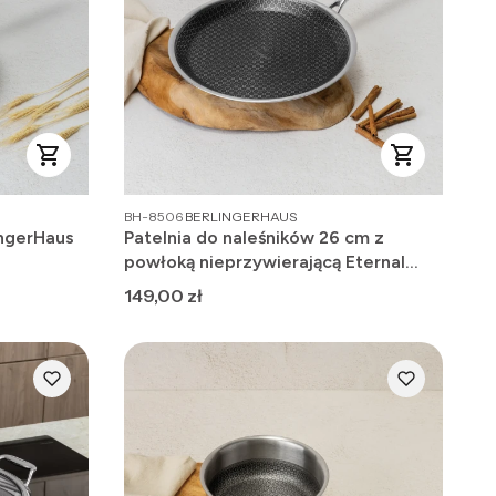
PRODUCENT
BH-8506
BERLINGERHAUS
ingerHaus
Patelnia do naleśników 26 cm z
powłoką nieprzywierającą Eternal
Collection BH-8506
Cena
149,00 zł