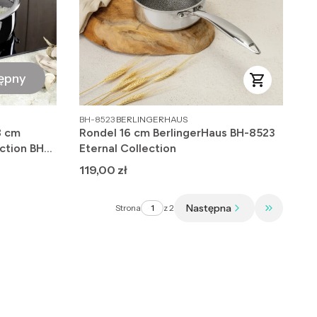
ępny
PRODUCENT
BH-8523
BERLINGERHAUS
8 cm
Rondel 16 cm BerlingerHaus BH-8523
ction BH-
Eternal Collection
Cena
119,00 zł
Następna
Strona
z 2
Przejdź do