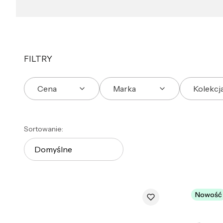
FILTRY
Cena
Marka
Kolekcj
Koniec filtrów
Lista produktów
Sortowanie:
Domyślne
Nowość