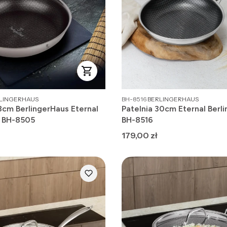
DUCENT
PRODUCENT
LINGERHAUS
BH-8516
BERLINGERHAUS
8cm BerlingerHaus Eternal
Patelnia 30cm Eternal Berl
n BH-8505
BH-8516
Cena
179,00 zł