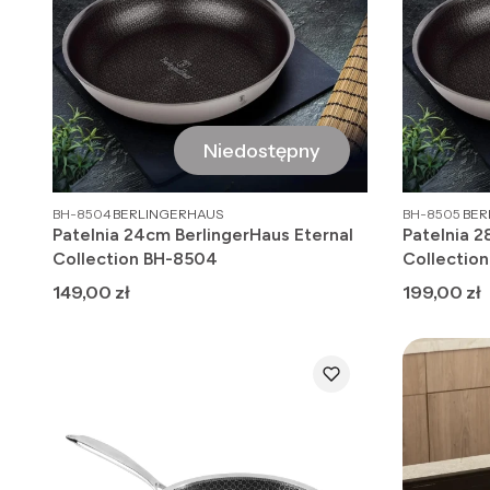
Niedostępny
PRODUCENT
PRO
BH-8504
BERLINGERHAUS
BH-8505
BER
Patelnia 24cm BerlingerHaus Eternal
Patelnia 2
Collection BH-8504
Collectio
Cena
Cena
149,00 zł
199,00 zł