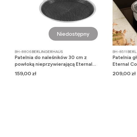
Niedostępny
PRODUCENT
PRO
BH-8806
BERLINGERHAUS
BH-8511
BER
Patelnia do naleśników 30 cm z
Patelnia 
powłoką nieprzywierającą Eternal
Eternal Co
Collection BH-8806
Cena
Cena
159,00 zł
209,00 zł