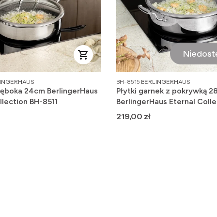
Niedost
DUCENT
PRODUCENT
LINGERHAUS
BH-8515
BERLINGERHAUS
głęboka 24cm BerlingerHaus
Płytki garnek z pokrywką 2
llection BH-8511
BerlingerHaus Eternal Colle
8515
Cena
219,00 zł