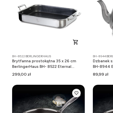
PRODUCENT
PRO
BH-8522
BERLINGERHAUS
BH-8944
BER
Brytfanna prostokątna 35 x 26 cm
Dzbanek sz
BerlingerHaus BH- 8522 Eternal
BH-8944 E
Collection
Cena
Cena
299,00 zł
89,99 zł