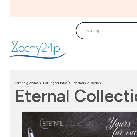
Strona główna
BerlingerHaus
Eternal Collection
Eternal Collect