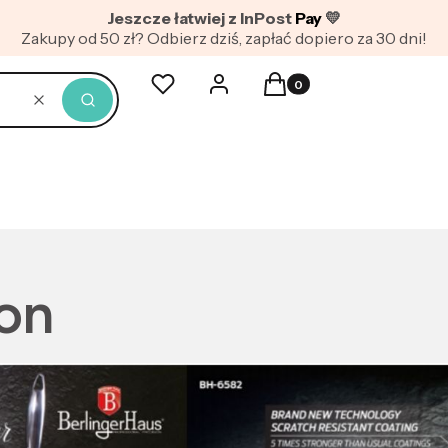
Jeszcze łatwiej z InPost
Pay
💛
Zakupy od 50 zł? Odbierz dziś, zapłać dopiero za 30 dni!
Produkty w koszyku: 0. Z
Ulubione
Zaloguj się
Koszyk
Wyczyść
Szukaj
ion