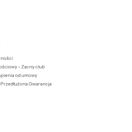
E
tności
ościowy - Zacny club
ąpienia od umowy
Przedłużona Gwarancja