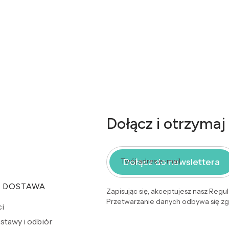
Dołącz i otrzymaj
Dołącz do newslettera
Twój adres e-mail
I DOSTAWA
Zapisując się, akceptujesz nasz Regu
Przetwarzanie danych odbywa się zgo
i
stawy i odbiór