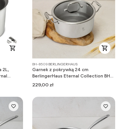
PRODUCENT
BH-8509
BERLINGERHAUS
 2L,
Garnek z pokrywką 24 cm
rnal
BerlingerHaus Eternal Collection BH-
8509
Cena
229,00 zł