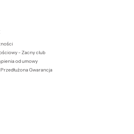
E
tności
ościowy - Zacny club
ąpienia od umowy
Przedłużona Gwarancja