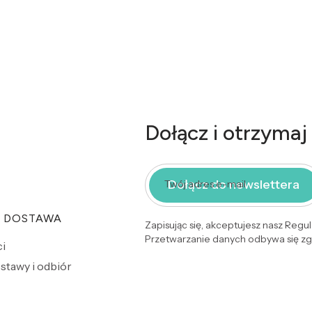
Dołącz i otrzymaj
Dołącz do newslettera
Twój adres e-mail
I DOSTAWA
Zapisując się, akceptujesz nasz Regu
Przetwarzanie danych odbywa się zgo
i
stawy i odbiór