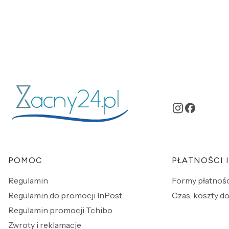
Linki w stopce
POMOC
PŁATNOŚCI 
Regulamin
Formy płatnośc
Regulamin do promocji InPost
Czas, koszty do
Regulamin promocji Tchibo
Zwroty i reklamacje