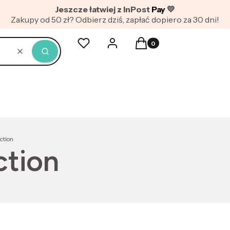
Jeszcze łatwiej z InPost
Pay
💛
Zakupy od 50 zł? Odbierz dziś, zapłać dopiero za 30 dni!
Produkty w koszyku: 0. Z
Ulubione
Zaloguj się
Koszyk
Wyczyść
Szukaj
ction
ction