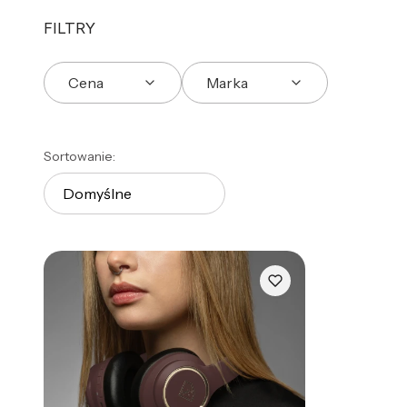
FILTRY
Cena
Marka
Koniec filtrów
Lista produktów
Sortowanie:
Domyślne