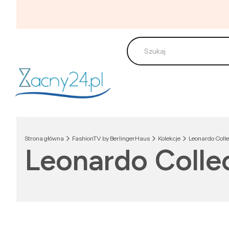
Strona główna
FashionTV by BerlingerHaus
Kolekcje
Leonardo Colle
Leonardo Colle