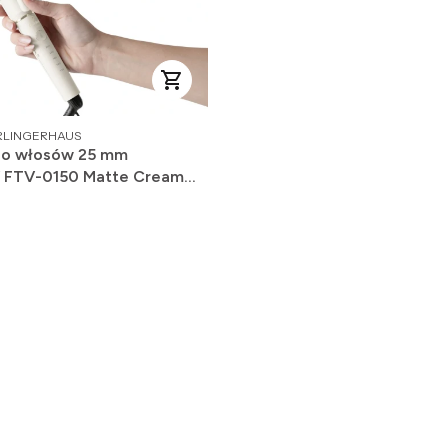
ODUCENT
RLINGERHAUS
do włosów 25 mm
 FTV-0150 Matte Cream