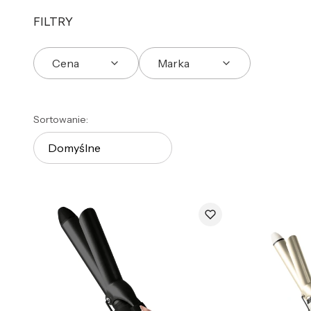
FILTRY
Cena
Marka
Koniec filtrów
Lista produktów
Sortowanie:
Domyślne