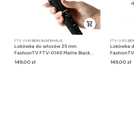
PRODUCENT
PR
FTV-0149
BERLINGERHAUS
FTV-0150
BE
Lokówka do włosów 25 mm
Lokówka 
FashionTV FTV-0149 Matte Black
FashionTV
Rose Gold
Gold
Cena
Cena
149,00 zł
149,00 zł