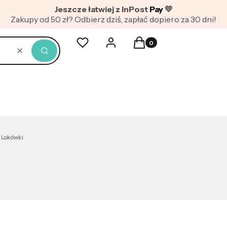
Jeszcze łatwiej z InPost
Pay
💛
Zakupy od 50 zł? Odbierz dziś, zapłać dopiero za 30 dni!
Produkty w koszyku: 0. Z
Ulubione
Zaloguj się
Koszyk
Wyczyść
Szukaj
Lokówki