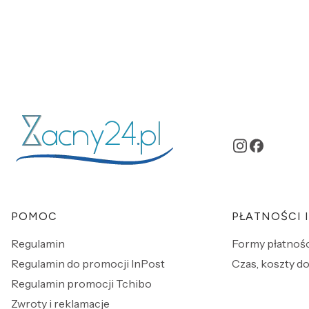
Linki w stopce
POMOC
PŁATNOŚCI 
Regulamin
Formy płatnośc
Regulamin do promocji InPost
Czas, koszty do
Regulamin promocji Tchibo
Zwroty i reklamacje