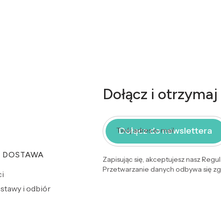
Dołącz i otrzymaj
Dołącz do newslettera
Twój adres e-mail
I DOSTAWA
Zapisując się, akceptujesz nasz Regu
Przetwarzanie danych odbywa się zgo
i
stawy i odbiór