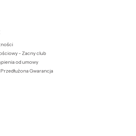
E
tności
ościowy - Zacny club
ąpienia od umowy
Przedłużona Gwarancja