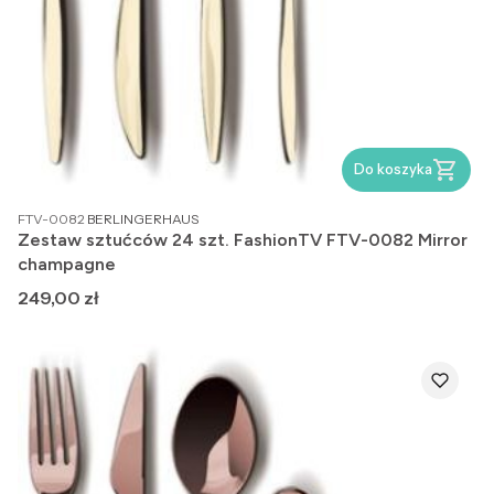
Do koszyka
PRODUCENT
FTV-0082
BERLINGERHAUS
Zestaw sztućców 24 szt. FashionTV FTV-0082 Mirror
champagne
Cena
249,00 zł