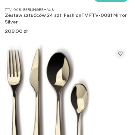
PRODUCENT
FTV-0081
BERLINGERHAUS
Zestaw sztućców 24 szt. FashionTV FTV-0081 Mirror
Silver
Cena
209,00 zł