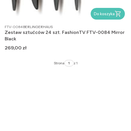
Do koszyka
PRODUCENT
FTV-0084
BERLINGERHAUS
Zestaw sztućców 24 szt. FashionTV FTV-0084 Mirror
Black
Cena
269,00 zł
Strona
z 1