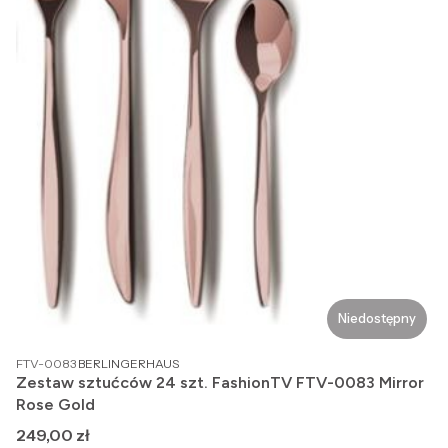
Niedostępny
PRODUCENT
FTV-0083
BERLINGERHAUS
Zestaw sztućców 24 szt. FashionTV FTV-0083 Mirror
Rose Gold
Cena
249,00 zł