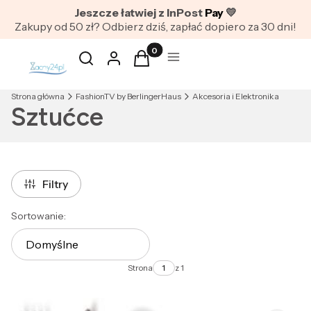
Jeszcze łatwiej z InPost
Pay
💛
Zakupy od 50 zł? Odbierz dziś, zapłać dopiero za 30 dni!
Produkty w koszyku: 0. Zobacz szc
Otwórz wyszukiwarkę
Szukaj
Zaloguj się
Koszyk
Menu
Strona główna
FashionTV by BerlingerHaus
Akcesoria i Elektronika
Sztućce
Filtry
Lista produktów
Sortowanie:
Domyślne
Strona
z 1