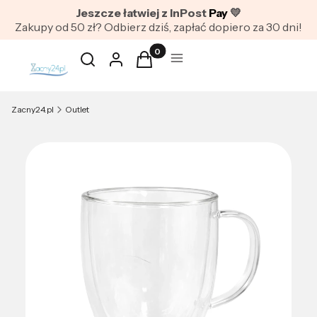
Jeszcze łatwiej z InPost
Pay
💛
Zakupy od 50 zł? Odbierz dziś, zapłać dopiero za 30 dni!
Produkty w koszyku: 0. Zobacz szc
Otwórz wyszukiwarkę
Szukaj
Zaloguj się
Koszyk
Menu
Zacny24.pl
Outlet