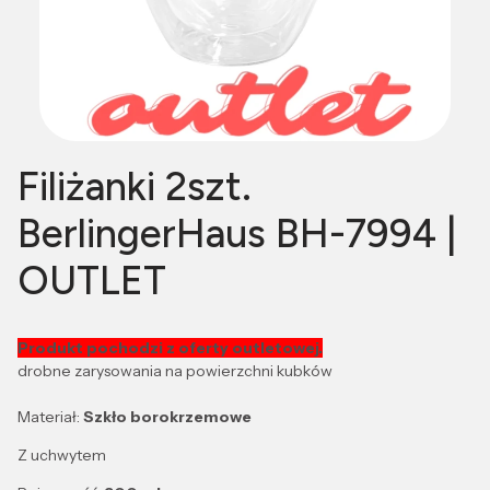
Filiżanki 2szt.
BerlingerHaus BH-7994 |
OUTLET
Produkt pochodzi z oferty outletowej.
drobne zarysowania na powierzchni kubków
Materiał:
Szkło borokrzemowe
Z uchwytem