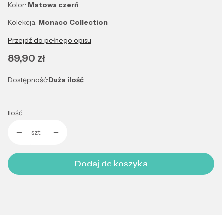
Kolor:
Matowa czerń
Kolekcja:
Monaco Collection
Przejdź do pełnego opisu
Cena
89,90 zł
Dostępność:
Duża ilość
Ilość
szt.
Dodaj do koszyka