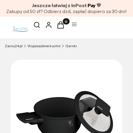
Jeszcze łatwiej z InPost
Pay
💛
Zakupy od 50 zł? Odbierz dziś, zapłać dopiero za 30 dni!
Produkty w koszyku: 0. Zobacz szc
Otwórz wyszukiwarkę
Szukaj
Zaloguj się
Koszyk
Menu
Zacny24.pl
Wyposażenie kuchni
Garnki