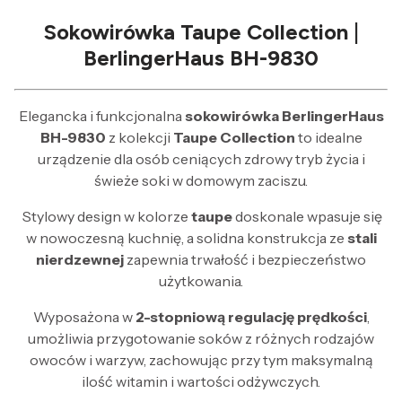
Sokowirówka Taupe Collection |
BerlingerHaus BH-9830
Elegancka i funkcjonalna
sokowirówka BerlingerHaus
BH-9830
z kolekcji
Taupe Collection
to idealne
urządzenie dla osób ceniących zdrowy tryb życia i
świeże soki w domowym zaciszu.
Stylowy design w kolorze
taupe
doskonale wpasuje się
w nowoczesną kuchnię, a solidna konstrukcja ze
stali
nierdzewnej
zapewnia trwałość i bezpieczeństwo
użytkowania.
Wyposażona w
2-stopniową regulację prędkości
,
umożliwia przygotowanie soków z różnych rodzajów
owoców i warzyw, zachowując przy tym maksymalną
ilość witamin i wartości odżywczych.